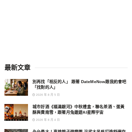
最新文章
別再找「相反的人」 跟著 DateMeNow跟我約會吧
「找對的人」
2026 年 8 月 5 日
城市好酒《福滿銀河》中秋禮盒，聯名茶酒、蛋黃
酥與費南雪，跟著月兔遨遊AI星際宇宙
2026 年 8 月 4 日
全台最大！高雄親子遊樂園 汎武大吊扇打造舒適空