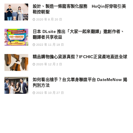
設計、製造一條龍客製化服務 HoQin好穿吸引美
鞋控朝聖
2020 年 8 月 20 日
日本 DLsite 推出「大家一起來翻譯」邀創作者、
翻譯者共享收益
2022 年 11 月 18 日
精品購物擔心貨源真假？IFCHIC正貨產地直送全球
2020 年 12 月 2 日
如何看出槍手？台北單身聯誼平台 DateMeNow 揭
判別方法
2022 年 10 月 27 日