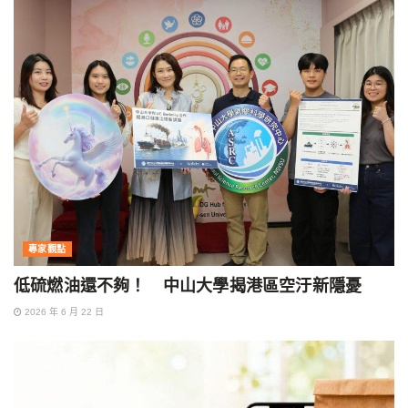
專家觀點
低硫燃油還不夠！ 中山大學揭港區空汙新隱憂
2026 年 6 月 22 日