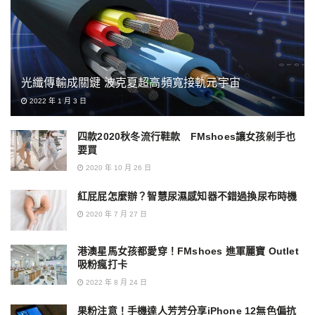
光纖傳輸成關鍵 波克夏超高頻寬接軌元宇宙
2022 年 1 月 3 日
四款2020秋冬流行鞋款 FMshoes讓女孩剁手也
要買
2020 年 10 月 26 日
紅屁屁怎麼辦？智慧尿濕感知器不錯過換尿布時機
2020 年 7 月 27 日
港澳星馬女孩都愛穿！FMshoes 進軍麗寶 Outlet
吸粉瘋打卡
2022 年 8 月 24 日
果粉注意！手機達人芳芳分享iPhone 12無色偏抗