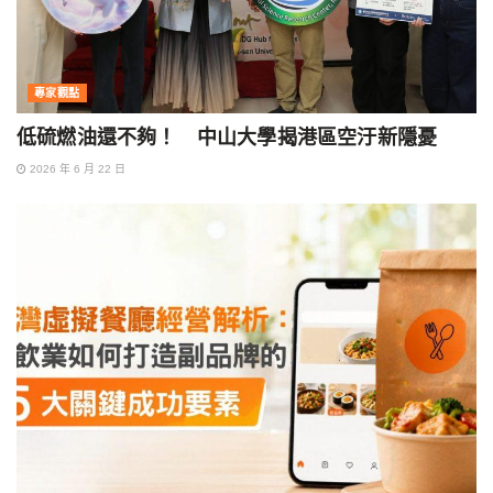
專家觀點
低硫燃油還不夠！ 中山大學揭港區空汙新隱憂
2026 年 6 月 22 日