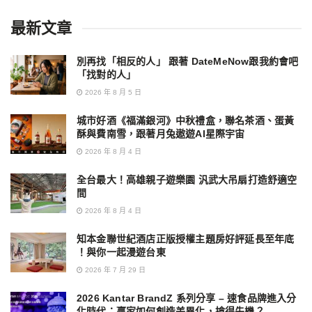
最新文章
別再找「相反的人」 跟著 DateMeNow跟我約會吧
「找對的人」
2026 年 8 月 5 日
城市好酒《福滿銀河》中秋禮盒，聯名茶酒、蛋黃
酥與費南雪，跟著月兔遨遊AI星際宇宙
2026 年 8 月 4 日
全台最大！高雄親子遊樂園 汎武大吊扇打造舒適空
間
2026 年 8 月 4 日
知本金聯世紀酒店正版授權主題房好評延長至年底
！與你一起漫遊台東
2026 年 7 月 29 日
2026 Kantar BrandZ 系列分享 – 速食品牌進入分
化時代：贏家如何創造差異化，搶得先機？