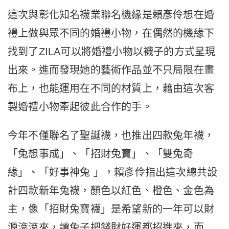
這次與彰化知名襪業聯名機緣是賴彥伶想在婚
禮上做與眾不同的婚禮小物，在偶然的機緣下
找到了ZILA可以將婚禮小物以襪子的方式呈現
出來。進而發現她的藝術作品並不只局限在畫
布上，也能運用在不同的材質上，藉由這次客
製婚禮小物牽起彼此合作的手。
今年不僅聯名了聖誕襪，也推出四款兔年襪，
「兔想事成」、「招財兔寶」、「雙兔奇
緣」、「好事神兔 」，賴彥伶指出這次總共設
計四款新年兔襪，顏色以紅色、橙色、金色為
主，像「招財兔寶襪」是希望新的一年可以財
源滾滾來，讓兔子把錢財好運都招進來，而