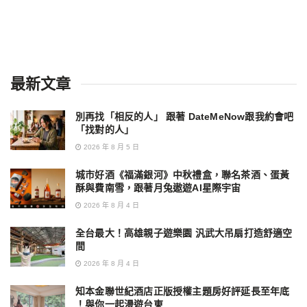
最新文章
別再找「相反的人」 跟著 DateMeNow跟我約會吧
「找對的人」
2026 年 8 月 5 日
城市好酒《福滿銀河》中秋禮盒，聯名茶酒、蛋黃
酥與費南雪，跟著月兔遨遊AI星際宇宙
2026 年 8 月 4 日
全台最大！高雄親子遊樂園 汎武大吊扇打造舒適空
間
2026 年 8 月 4 日
知本金聯世紀酒店正版授權主題房好評延長至年底
！與你一起漫遊台東