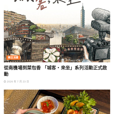
樂活消費
從南機場到菜包香 「城客・來坐」系列活動正式啟
動
2026 年 7 月 23 日