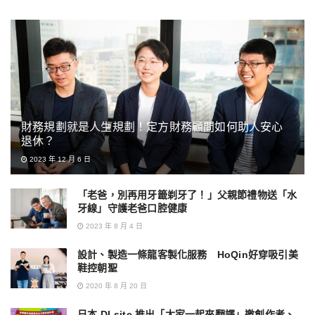
財務規劃就是人生規劃！定方財務顧問如何助人安心
退休？
2023 年 12 月 6 日
「老爸，別再用牙籤剃牙了！」父親節禮物送「水
牙線」守護老爸口腔健康
2023 年 8 月 4 日
設計、製造一條龍客製化服務 HoQin好穿吸引美
鞋控朝聖
2020 年 8 月 20 日
日本 DLsite 推出「大家一起來翻譯」邀創作者、