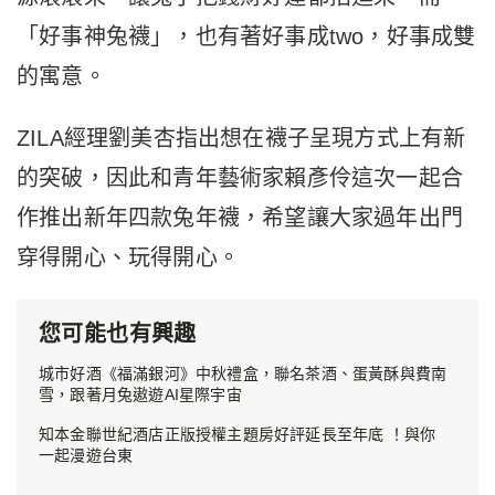
「好事神兔襪」，也有著好事成two，好事成雙
的寓意。
ZILA經理劉美杏指出想在襪子呈現方式上有新
的突破，因此和青年藝術家賴彥伶這次一起合
作推出新年四款兔年襪，希望讓大家過年出門
穿得開心、玩得開心。
您可能也有興趣
城市好酒《福滿銀河》中秋禮盒，聯名茶酒、蛋黃酥與費南
雪，跟著月兔遨遊AI星際宇宙
知本金聯世紀酒店正版授權主題房好評延長至年底 ！與你
一起漫遊台東