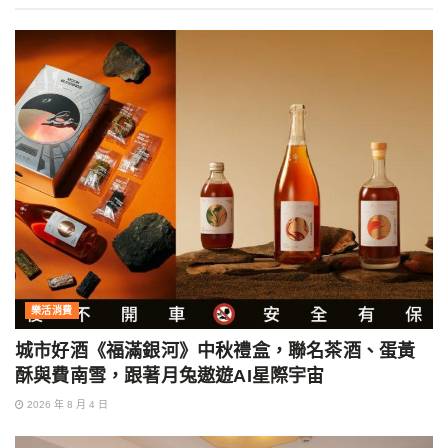
樂活消費
城市好酒《福滿銀河》中秋禮盒，聯名茶酒、蛋黃
酥與費南雪，跟著月兔遨遊AI星際宇宙
2026 年 8 月 4 日