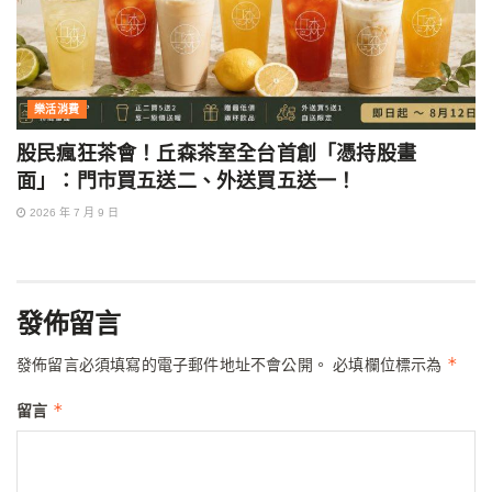
樂活消費
股民瘋狂茶會！丘森茶室全台首創「憑持股畫
面」：門市買五送二、外送買五送一！
2026 年 7 月 9 日
發佈留言
*
發佈留言必須填寫的電子郵件地址不會公開。
必填欄位標示為
*
留言