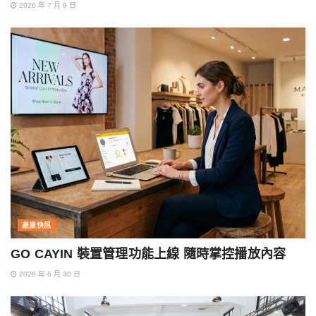
2026 年 7 月 9 日
產業快訊
GO CAYIN 裝置管理功能上線 隨時掌控播放內容
2026 年 6 月 30 日