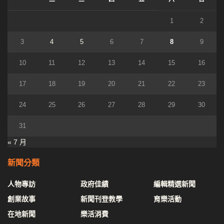
1
2
3
4
5
6
7
8
9
10
11
12
13
14
15
16
17
18
19
20
21
22
23
24
25
26
27
28
29
30
31
« 7 月
新聞分類
人物專訪
政府佳績
編輯精選新聞
創業故事
新聞刊登教學
育樂活動
在地新聞
樂活消費