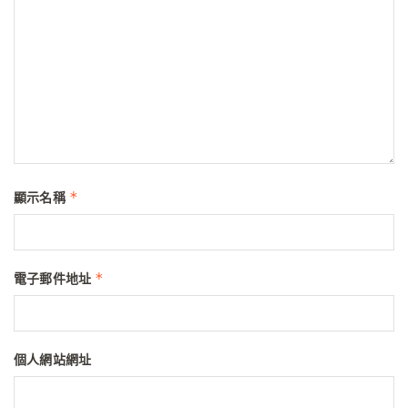
*
顯示名稱
*
電子郵件地址
個人網站網址