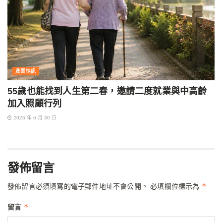
產業快訊
55歲也能找到人生第二春，邀請二度就業與中高齡
加入照顧行列
2026 年 6 月 30 日
發佈留言
*
發佈留言必須填寫的電子郵件地址不會公開。
必填欄位標示為
*
留言