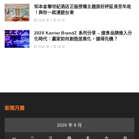
知本金聯世紀酒店正版授權主題房好評延長至年底
！與你一起漫遊台東
2026 年 7 月 29 日
2026 Kantar BrandZ 系列分享 – 速食品牌進入分
化時代：贏家如何創造差異化，搶得先機？
2026 年 7 月 29 日
新聞月曆
2026 年 8 月
一
二
三
四
五
六
日