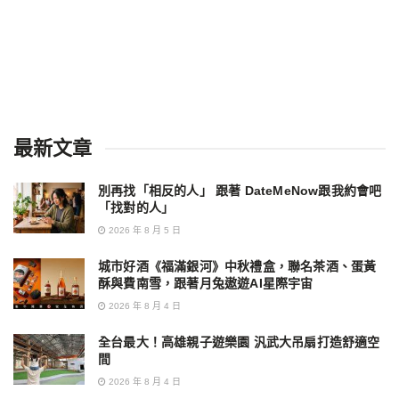
最新文章
別再找「相反的人」 跟著 DateMeNow跟我約會吧
「找對的人」
2026 年 8 月 5 日
城市好酒《福滿銀河》中秋禮盒，聯名茶酒、蛋黃
酥與費南雪，跟著月兔遨遊AI星際宇宙
2026 年 8 月 4 日
全台最大！高雄親子遊樂園 汎武大吊扇打造舒適空
間
2026 年 8 月 4 日