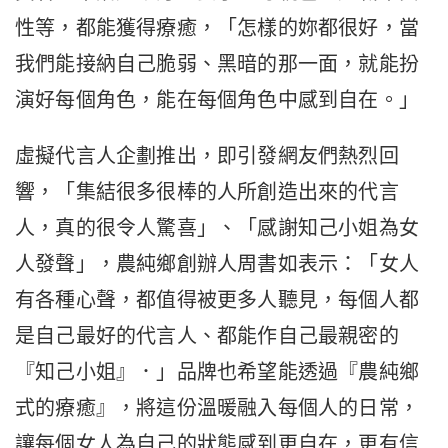
性等，都能獲得療癒，「怎樣的妳都很好，當
我們能接納自己脆弱、黑暗的那一面，就能扮
演好每個角色，能在每個角色中感到自在。」
虛擬代言人企劃推出，即引發網友們熱烈回
響，「集結很多很棒的人所創造出來的代言
人，真的很令人驚喜」、「感謝知己小姐為女
人發聲」，農純鄉創辦人周書如表示：「女人
有各種心聲，都值得被更多人聽見，每個人都
是自己最好的代言人、都能作自己最親密的
『知己小姐』．」品牌也希望能透過『農純鄉
式的療癒』，將這份溫暖融入每個人的日常，
讓每個女人為自己的狀態感到更自在，更有信