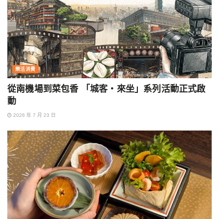
樂活消費
從南機場到菜包香 「城客・來坐」系列活動正式啟
動
2026 年 7 月 23 日