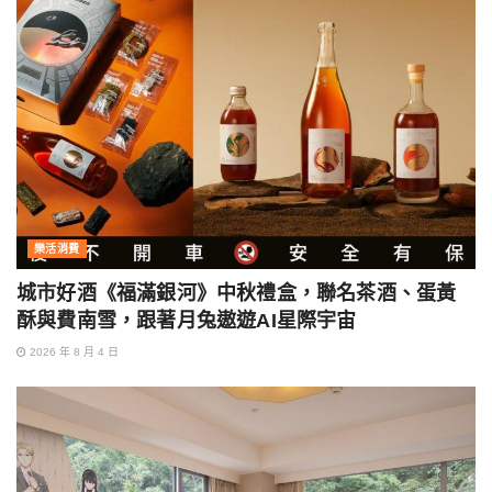
樂活消費
城市好酒《福滿銀河》中秋禮盒，聯名茶酒、蛋黃
酥與費南雪，跟著月兔遨遊AI星際宇宙
2026 年 8 月 4 日