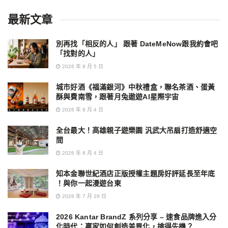
最新文章
別再找「相反的人」 跟著 DateMeNow跟我約會吧
「找對的人」
2026 年 8 月 5 日
城市好酒《福滿銀河》中秋禮盒，聯名茶酒、蛋黃
酥與費南雪，跟著月兔遨遊AI星際宇宙
2026 年 8 月 4 日
全台最大！高雄親子遊樂園 汎武大吊扇打造舒適空
間
2026 年 8 月 4 日
知本金聯世紀酒店正版授權主題房好評延長至年底
！與你一起漫遊台東
2026 年 7 月 29 日
2026 Kantar BrandZ 系列分享 – 速食品牌進入分
化時代：贏家如何創造差異化，搶得先機？