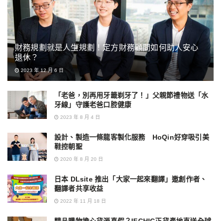
財務規劃就是人生規劃！定方財務顧問如何助人安心
退休？
2023 年 12 月 6 日
「老爸，別再用牙籤剃牙了！」父親節禮物送「水
牙線」守護老爸口腔健康
2023 年 8 月 4 日
設計、製造一條龍客製化服務 HoQin好穿吸引美
鞋控朝聖
2020 年 8 月 20 日
日本 DLsite 推出「大家一起來翻譯」邀創作者、
翻譯者共享收益
2022 年 11 月 18 日