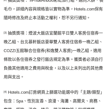
抽獎獎項： #PrideAndGo彩虹旅行組、邁向人群．長
毛巾，詳細內容與規格皆以實物為準，Hotels.com保有
隨時修改及終止本活動之權利，恕不另行通知。
抽獎獎項：煙波大飯店宜蘭館平日雙人客房住宿券一
[3]
晚乙組、台北慕軒飯店豪華雙人客房住宿券一晚乙組、
COZZI五館聯合住宿券(和逸雙人客房)一晚乙組，適用
條款以各住宿券之發行飯店規定為準。獲獎者必須自行
負擔其他適用之費用與稅金，以及以上未列出的其他費
用與支出。
Hotels.com訂房網頁上篩選功能選中的「主題/類型」
[4]
包含：Spa、性別友善、浪漫、海灘、高爾夫、商務、