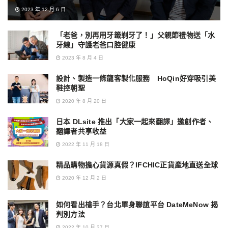
2023 年 12 月 6 日
「老爸，別再用牙籤剃牙了！」父親節禮物送「水
牙線」守護老爸口腔健康
2023 年 8 月 4 日
設計、製造一條龍客製化服務 HoQin好穿吸引美
鞋控朝聖
2020 年 8 月 20 日
日本 DLsite 推出「大家一起來翻譯」邀創作者、
翻譯者共享收益
2022 年 11 月 18 日
精品購物擔心貨源真假？IFCHIC正貨產地直送全球
2020 年 12 月 2 日
如何看出槍手？台北單身聯誼平台 DateMeNow 揭
判別方法
2022 年 10 月 27 日