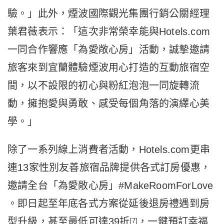
驗。」此外，煙波國際觀光集團行銷公關經理
葉君薇表示：「這次非常榮幸能與Hotels.com
一同合作響應「為愛敞心房」活動，誠摯邀請
旅客來到宜蘭體驗煙波用心打造的互動旅宿空
間，以不設限的初心與粉紅泡泡一同旋轉流
動，擁抱愛與勇敢、感受每個角落的演繹心美
學。」
除了一系列線上消費者活動，Hotels.com更串
連13家性別友善旅宿品牌提供各式訂房優惠，
邀請全台「為愛敞心房」#MakeRoomForLove
。即日起至年底各式方案從延後退房禮遇到房
型升級，甚至最低可達39折
，一鍵預訂幸福
[7]