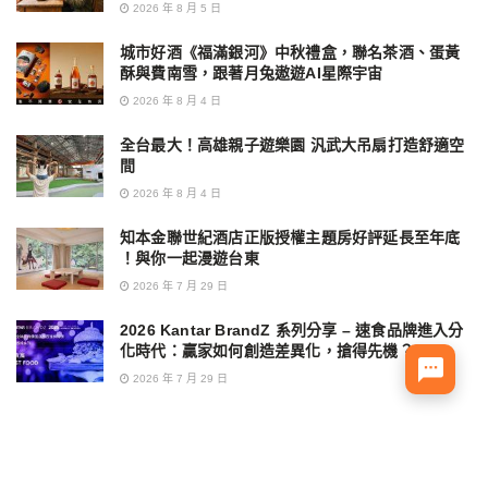
2026 年 8 月 5 日
城市好酒《福滿銀河》中秋禮盒，聯名茶酒、蛋黃
酥與費南雪，跟著月兔遨遊AI星際宇宙
2026 年 8 月 4 日
全台最大！高雄親子遊樂園 汎武大吊扇打造舒適空
間
2026 年 8 月 4 日
知本金聯世紀酒店正版授權主題房好評延長至年底
！與你一起漫遊台東
2026 年 7 月 29 日
2026 Kantar BrandZ 系列分享 – 速食品牌進入分
化時代：贏家如何創造差異化，搶得先機？
2026 年 7 月 29 日