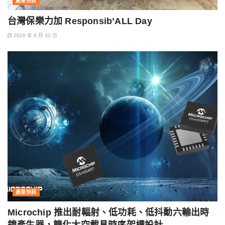
產業快訊
台灣保樂力加 Responsib’ALL Day
2026 年 6 月 30 日
產業快訊
Microchip 推出耐輻射、低功耗、低抖動六輸出時
鐘產生器，簡化太空載具時序架構設計