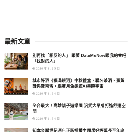
最新文章
別再找「相反的人」 跟著 DateMeNow跟我約會吧
「找對的人」
2026 年 8 月 5 日
城市好酒《福滿銀河》中秋禮盒，聯名茶酒、蛋黃
酥與費南雪，跟著月兔遨遊AI星際宇宙
2026 年 8 月 4 日
全台最大！高雄親子遊樂園 汎武大吊扇打造舒適空
間
2026 年 8 月 4 日
知本金聯世紀酒店正版授權主題房好評延長至年底