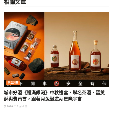
相關
文章
樂活消費
城市好酒《福滿銀河》中秋禮盒，聯名茶酒、蛋黃
酥與費南雪，跟著月兔遨遊AI星際宇宙
2026 年 8 月 4 日