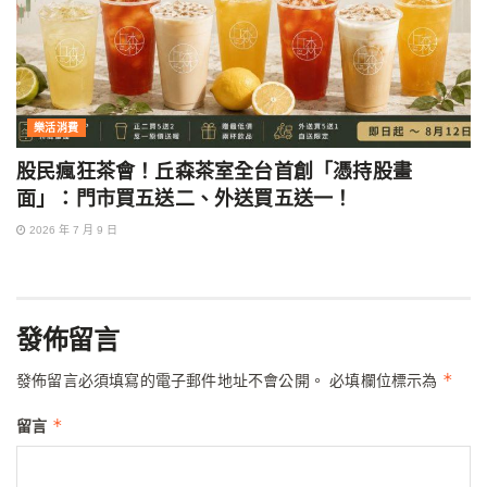
樂活消費
股民瘋狂茶會！丘森茶室全台首創「憑持股畫
面」：門市買五送二、外送買五送一！
2026 年 7 月 9 日
發佈留言
*
發佈留言必須填寫的電子郵件地址不會公開。
必填欄位標示為
*
留言