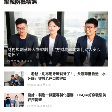
編輯隨機精選
財務規劃就是人生規劃！定方財務顧問如何助人安心
退休？
2023 年 12 月 6 日
「老爸，別再用牙籤剃牙了！」父親節禮物送「水
牙線」守護老爸口腔健康
2023 年 8 月 4 日
設計、製造一條龍客製化服務 HoQin好穿吸引美
鞋控朝聖
2020 年 8 月 20 日