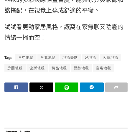
諧搭配，在視覺上達成舒適的平衡。
試試看更動家居風格，讓窩在家無聊又陰霾的
情緒一掃而空！
Tags:
台中地毯
台北地毯
地毯優點
好地毯
客廳地毯
房間地毯
波斯地毯
精品地毯
蠶絲地毯
豪宅地毯