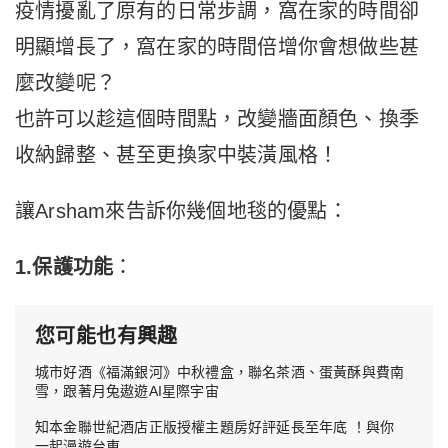
疫情擾亂了原有的日常步調，窩在家的時間卻
明顯增長了，窩在家的時間倍增你會想做些甚
麼改變呢？
也許可以趁這個時間點，改變牆面顏色、換季
收納歸整、甚至更換家中裝潢風格！
讓Arsham來告訴你幾個地毯的優點：
1.保護功能
：
您可能也有興趣
城市好酒《福滿銀河》中秋禮盒，聯名茶酒、蛋黃酥與費南
雪，跟著月兔遨遊AI星際宇宙
知本金聯世紀酒店正版授權主題房好評延長至年底 ！與你
一起漫遊台東