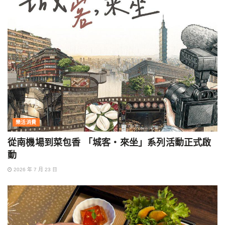
樂活消費
從南機場到菜包香 「城客・來坐」系列活動正式啟
動
2026 年 7 月 23 日