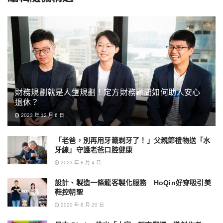
財務規劃就是人生規劃！定方財務顧問如何助人安心
退休？
2023 年 12 月 6 日
「老爸，別再用牙籤剃牙了！」父親節禮物送「水
牙線」守護老爸口腔健康
2023 年 8 月 4 日
設計、製造一條龍客製化服務 HoQin好穿吸引美
鞋控朝聖
2020 年 8 月 20 日