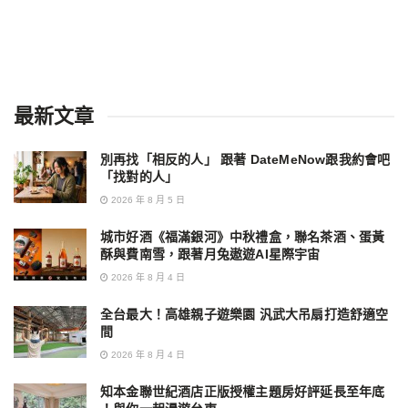
最新文章
別再找「相反的人」 跟著 DateMeNow跟我約會吧
「找對的人」
2026 年 8 月 5 日
城市好酒《福滿銀河》中秋禮盒，聯名茶酒、蛋黃
酥與費南雪，跟著月兔遨遊AI星際宇宙
2026 年 8 月 4 日
全台最大！高雄親子遊樂園 汎武大吊扇打造舒適空
間
2026 年 8 月 4 日
知本金聯世紀酒店正版授權主題房好評延長至年底