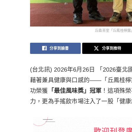
丘森茶室「丘鳳桂檸露
分享到臉書
分享到推特
(台北訊) 2026年6月26日 「20
藉著兼具健康與口感的——「丘鳳桂檸
功榮獲
「最佳風味獎」冠軍
！這項殊榮
力，更為手搖飲市場注入了一股「健康