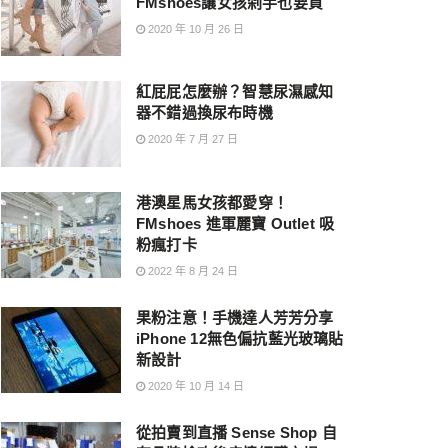
FMshoes讓女孩剁手也要買
2020 年 10 月 26 日
紅屁屁怎麼辦？智慧尿濕感知
器不錯過換尿布時機
2020 年 7 月 27 日
港澳星馬女孩都愛穿！
FMshoes 進軍麗寶 Outlet 吸
粉瘋打卡
2022 年 8 月 24 日
果粉注意！手機達人芳芳分享
iPhone 12無色偏抗藍光玻璃貼
新設計
2020 年 10 月 14 日
從拍賣到直播 Sense Shop 自