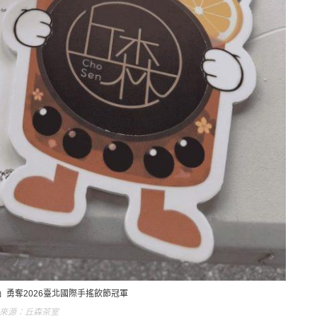
」勇奪2026臺北國際手搖飲節冠軍
丘森茶室