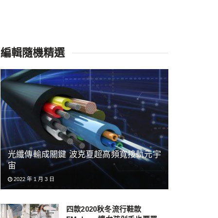
編輯隨機精選
光纖傳輸成關鍵 波克夏超高頻寬接軌元宇
宙
2022 年 1 月 3 日
四款2020秋冬流行鞋款