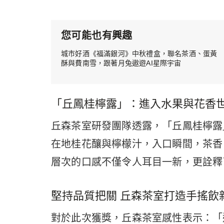
您可能也有興趣
城市好酒《福滿銀河》中秋禮盒，聯名茶酒、蛋黃
酥與費南雪，跟著月兔遨遊AI星際宇宙
「丘鳳桂檸露」：進入水果與花香
丘森茶室研發團隊透露，「丘鳳桂檸露
在地桂花釀與檸檬汁，入口瞬間，茶香
層次的口感不僅令人耳目一新，更詮釋
堅持品質把關 丘森茶室打造手搖飲
對於此次獲獎，丘森茶室感性表示：「