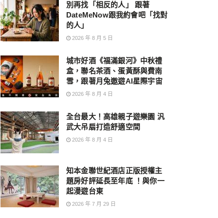
別再找「相反的人」 跟著
DateMeNow跟我約會吧「找對
的人」
2026 年 8 月 5 日
城市好酒《福滿銀河》中秋禮
盒，聯名茶酒、蛋黃酥與費南
雪，跟著月兔遨遊AI星際宇宙
2026 年 8 月 4 日
全台最大！高雄親子遊樂園 汎
武大吊扇打造舒適空間
2026 年 8 月 4 日
知本金聯世紀酒店正版授權主
題房好評延長至年底 ！與你一
起漫遊台東
2026 年 7 月 29 日