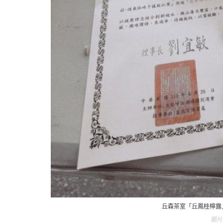
丘森茶室「丘鳳桂檸露