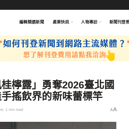
編輯精選新聞
產業快訊
人物專訪
新聞刊登
桂檸露」勇奪2026臺北國
造手搖飲界的新味蕾標竿
A
e: 1 min read
A