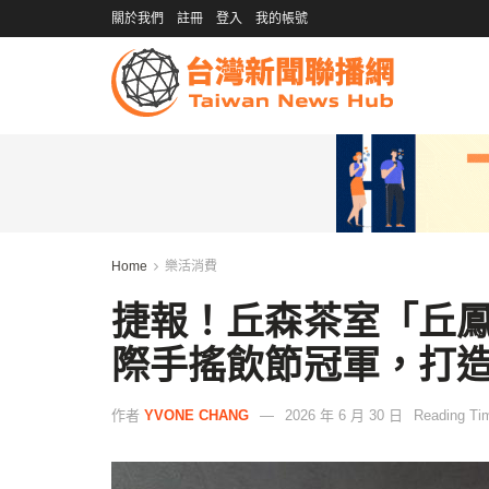
關於我們
註冊
登入
我的帳號
Home
樂活消費
捷報！丘森茶室「丘鳳
際手搖飲節冠軍，打
作者
YVONE CHANG
2026 年 6 月 30 日
Reading Tim