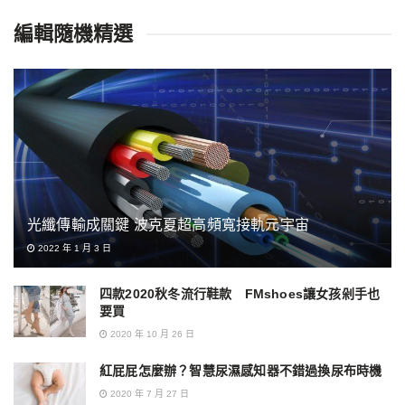
編輯隨機精選
光纖傳輸成關鍵 波克夏超高頻寬接軌元宇宙
2022 年 1 月 3 日
四款2020秋冬流行鞋款 FMshoes讓女孩剁手也
要買
2020 年 10 月 26 日
紅屁屁怎麼辦？智慧尿濕感知器不錯過換尿布時機
2020 年 7 月 27 日