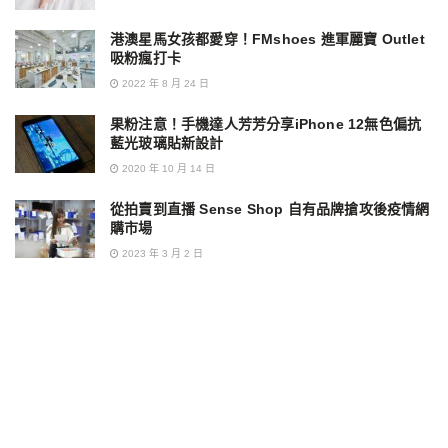
港澳星馬女孩都愛穿！FMshoes 進軍麗寶 Outlet
吸粉瘋打卡
2022 年 8 月 24 日
果粉注意！手機達人芳芳分享iPhone 12無色偏抗
藍光玻璃貼新設計
2020 年 10 月 14 日
從拍賣到直播 Sense Shop 自有品牌搶攻後疫情網
購市場
2023 年 3 月 2 日