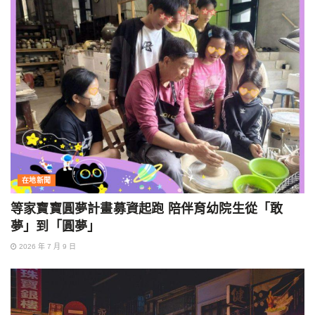
在地新聞
等家寶寶圓夢計畫募資起跑 陪伴育幼院生從「敢
夢」到「圓夢」
2026 年 7 月 9 日