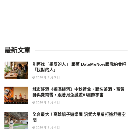
最新文章
別再找「相反的人」 跟著 DateMeNow跟我約會吧
「找對的人」
2026 年 8 月 5 日
城市好酒《福滿銀河》中秋禮盒，聯名茶酒、蛋黃
酥與費南雪，跟著月兔遨遊AI星際宇宙
2026 年 8 月 4 日
全台最大！高雄親子遊樂園 汎武大吊扇打造舒適空
間
2026 年 8 月 4 日