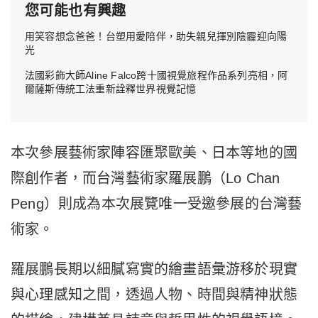
您可能也有興趣
用笑容想念爸爸！台塑用愛陪伴，助失親兒揮別陰霾迎向陽
光
法國彩飾大師Aline Falco跨十國視覺旅程作品系列亮相，阿
爾薩斯傳統工法重新詮釋世界視覺記憶
本次參展藝術家陣容匯聚歐美、日本等地的國
際創作者，
而台灣藝術家羅展鵬（Lo Chan
Peng）則成為本次展覽唯一受邀參展的台灣藝
術家。
羅展鵬長期以細膩寫實的繪畫語彙游移於現實
與心理感知之間，
透過人物、時間與精神狀態