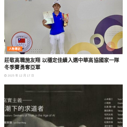
人物專訪
莊敬高職施友翔 以穩定佳績入選中華高協國家一隊
冬季賽勇奪亞軍
2025 年 12 月 17 日