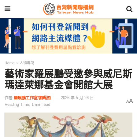
Home
人物專訪
藝術家羅展鵬受邀參與威尼斯
瑪達萊娜基金會開館大展
作者
羅展鵬工作室/劉珮如
2026 年 5 月 26 日
A
A
Reading Time: 1 min read