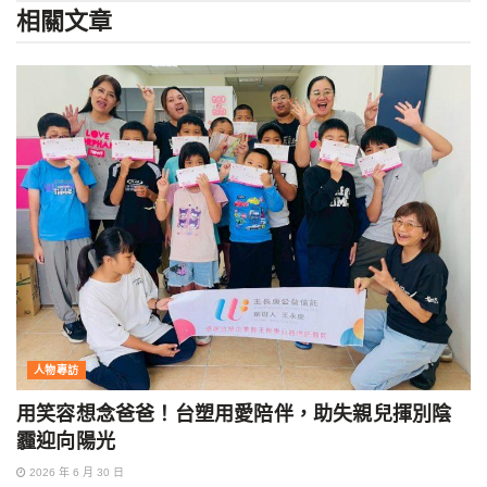
相關
文章
人物專訪
用笑容想念爸爸！台塑用愛陪伴，助失親兒揮別陰
霾迎向陽光
2026 年 6 月 30 日