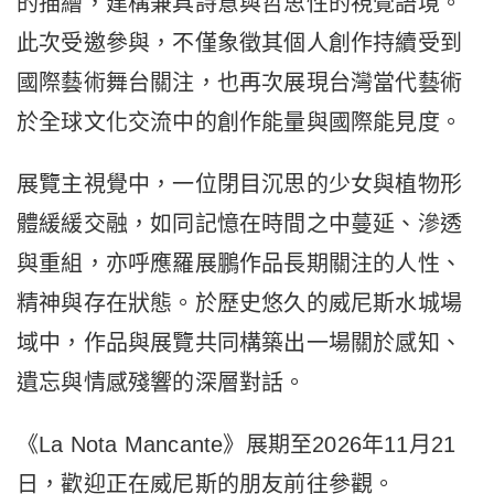
的描繪，
建構兼具詩意與哲思性的視覺語境。
此次受邀參與，
不僅象徵其個人創作持續受到
國際藝術舞台關注，
也再次展現台灣當代藝術
於全球文化交流中的創作能量與國際能見度
。
展覽主視覺中，一位閉目沉思的少女與植物形
體緩緩交融，
如同記憶在時間之中蔓延、滲透
與重組，
亦呼應羅展鵬作品長期關注的人性、
精神與存在狀態。
於歷史悠久的威尼斯水城場
域中，
作品與展覽共同構築出一場關於感知、
遺忘與情感殘響的深層對話。
《La Nota Mancante》展期至2026年11月21
日，
歡迎正在威尼斯的朋友前往參觀。