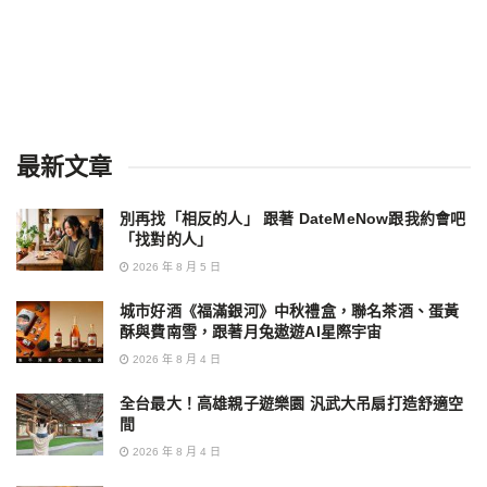
最新文章
別再找「相反的人」 跟著 DateMeNow跟我約會吧
「找對的人」
2026 年 8 月 5 日
城市好酒《福滿銀河》中秋禮盒，聯名茶酒、蛋黃
酥與費南雪，跟著月兔遨遊AI星際宇宙
2026 年 8 月 4 日
全台最大！高雄親子遊樂園 汎武大吊扇打造舒適空
間
2026 年 8 月 4 日