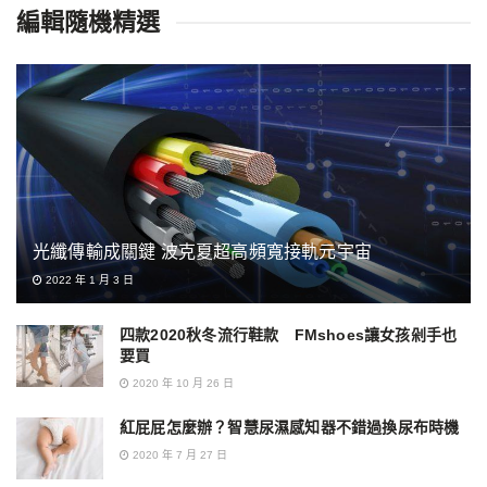
編輯隨機精選
光纖傳輸成關鍵 波克夏超高頻寬接軌元宇宙
2022 年 1 月 3 日
四款2020秋冬流行鞋款 FMshoes讓女孩剁手也
要買
2020 年 10 月 26 日
紅屁屁怎麼辦？智慧尿濕感知器不錯過換尿布時機
2020 年 7 月 27 日