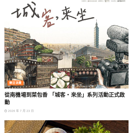
樂活消費
從南機場到菜包香 「城客・來坐」系列活動正式啟
動
2026 年 7 月 23 日