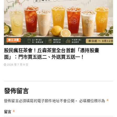
樂活消費
股民瘋狂茶會！丘森茶室全台首創「憑持股畫
面」：門市買五送二、外送買五送一！
2026 年 7 月 9 日
發佈留言
*
發佈留言必須填寫的電子郵件地址不會公開。
必填欄位標示為
*
留言