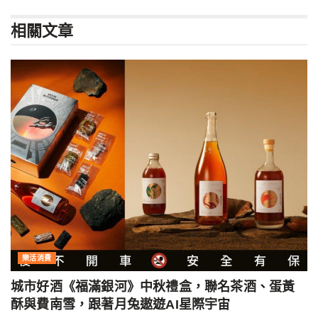
相關
文章
樂活消費
城市好酒《福滿銀河》中秋禮盒，聯名茶酒、蛋黃
酥與費南雪，跟著月兔遨遊AI星際宇宙