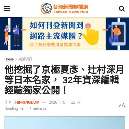
Home
樂活消費
他挖掘了京極夏彥、辻村深月
等日本名家， 32年資深編輯
經驗獨家公開！
作者
THINKINGDOM
2026 年 5 月 12 日
A
A
Reading Time: 1 min read