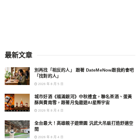
最新文章
別再找「相反的人」 跟著 DateMeNow跟我約會吧
「找對的人」
2026 年 8 月 5 日
城市好酒《福滿銀河》中秋禮盒，聯名茶酒、蛋黃
酥與費南雪，跟著月兔遨遊AI星際宇宙
2026 年 8 月 4 日
全台最大！高雄親子遊樂園 汎武大吊扇打造舒適空
間
2026 年 8 月 4 日