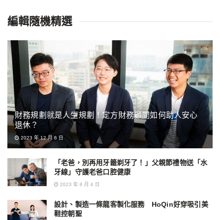
編輯隨機精選
財務規劃就是人生規劃！定方財務顧問如何助人安心
退休？
2023 年 12 月 6 日
「老爸，別再用牙籤剃牙了！」父親節禮物送「水
牙線」守護老爸口腔健康
2023 年 8 月 4 日
設計、製造一條龍客製化服務 HoQin好穿吸引美
鞋控朝聖