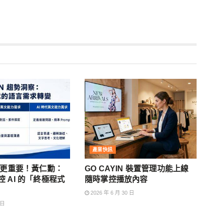
產業快訊
文更重要！黃仁勳：
GO CAYIN 裝置管理功能上線
 AI 的「終極程式
隨時掌控播放內容
2026 年 6 月 30 日
 日