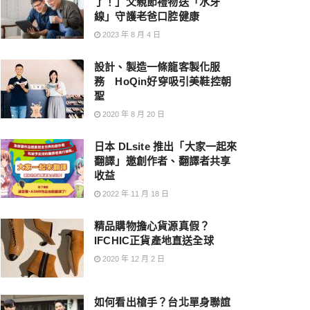
了！」父親節禮物送「水牙
線」守護老爸口腔健康
2023 年 8 月 4 日
設計、製造一條龍客製化服
務 HoQin好穿吸引美鞋控朝
聖
2020 年 8 月 20 日
日本 DLsite 推出「大家一起來
翻譯」邀創作者、翻譯者共享
收益
2022 年 11 月 18 日
精品購物擔心貨源真假？
IFCHIC正貨產地直送全球
2020 年 12 月 2 日
如何看出槍手？台北單身聯誼