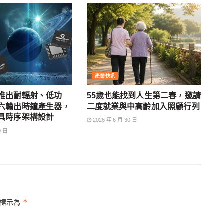
產業快訊
ip 推出耐輻射、低功
55歲也能找到人生第二春，邀請
六輸出時鐘產生器，
二度就業與中高齡加入照顧行列
具時序架構設計
2026 年 6 月 30 日
0 日
*
位標示為