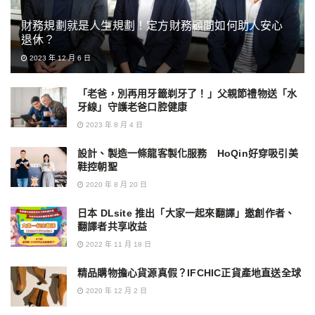
財務規劃就是人生規劃！定方財務顧問如何助人安心
退休？
2023 年 12 月 6 日
「老爸，別再用牙籤剃牙了！」父親節禮物送「水
牙線」守護老爸口腔健康
2023 年 8 月 4 日
設計、製造一條龍客製化服務 HoQin好穿吸引美
鞋控朝聖
2020 年 8 月 20 日
日本 DLsite 推出「大家一起來翻譯」邀創作者、
翻譯者共享收益
2022 年 11 月 18 日
精品購物擔心貨源真假？IFCHIC正貨產地直送全球
2020 年 12 月 2 日