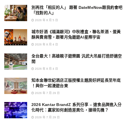
別再找「相反的人」 跟著 DateMeNow跟我約會吧
「找對的人」
2026 年 8 月 5 日
城市好酒《福滿銀河》中秋禮盒，聯名茶酒、蛋黃
酥與費南雪，跟著月兔遨遊AI星際宇宙
2026 年 8 月 4 日
全台最大！高雄親子遊樂園 汎武大吊扇打造舒適空
間
2026 年 8 月 4 日
知本金聯世紀酒店正版授權主題房好評延長至年底
！與你一起漫遊台東
2026 年 7 月 29 日
2026 Kantar BrandZ 系列分享 – 速食品牌進入分
化時代：贏家如何創造差異化，搶得先機？
2026 年 7 月 29 日