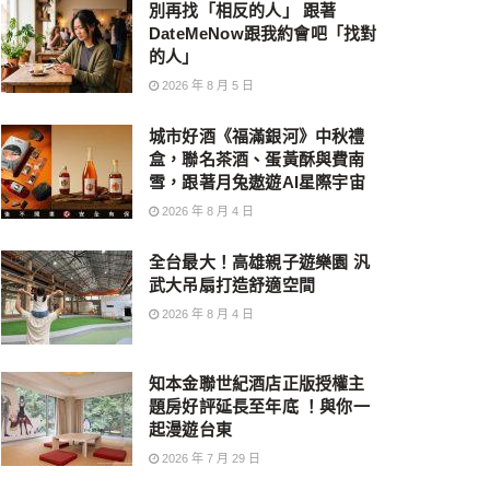
別再找「相反的人」 跟著
DateMeNow跟我約會吧「找對
的人」
2026 年 8 月 5 日
城市好酒《福滿銀河》中秋禮
盒，聯名茶酒、蛋黃酥與費南
雪，跟著月兔遨遊AI星際宇宙
2026 年 8 月 4 日
全台最大！高雄親子遊樂園 汎
武大吊扇打造舒適空間
2026 年 8 月 4 日
知本金聯世紀酒店正版授權主
題房好評延長至年底 ！與你一
起漫遊台東
2026 年 7 月 29 日