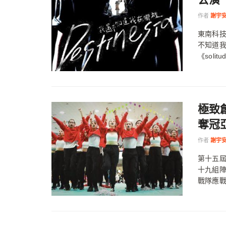
作者
謝宇
東南科技
不知道我
《solitu
極致
奪冠
作者
謝宇
第十五
十九組
戰隊應戰