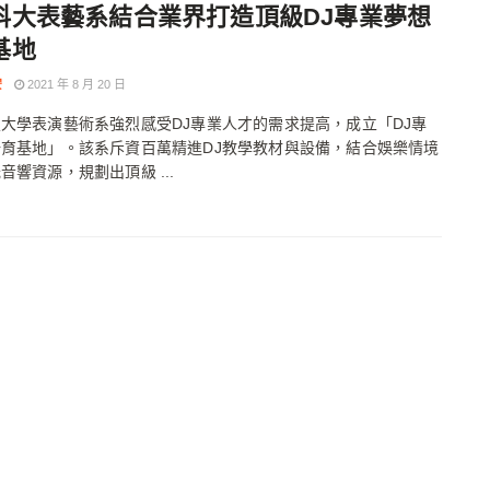
科大表藝系結合業界打造頂級DJ專業夢想
基地
安
2021 年 8 月 20 日
大學表演藝術系強烈感受DJ專業人才的需求提高，成立「DJ專
育基地」。該系斥資百萬精進DJ教學教材與設備，結合娛樂情境
音響資源，規劃出頂級 ...