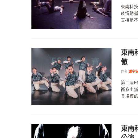
東南科技
疫情動
支持是不可
東南
傲
作者
謝宇
第二屆E
術系主辦
具規模的
東南
公演