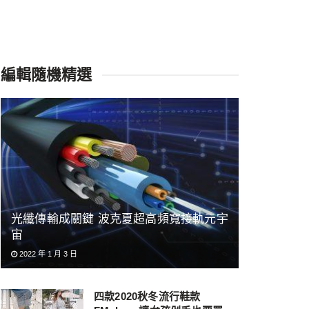
編輯隨機精選
光纖傳輸成關鍵 波克夏超高頻寬接軌元宇
宙
2022 年 1 月 3 日
四款2020秋冬流行鞋款