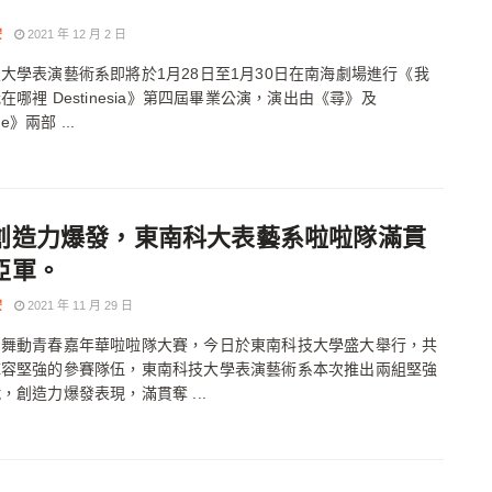
安
2021 年 12 月 2 日
大學表演藝術系即將於1月28日至1月30日在南海劇場進行《我
在哪裡 Destinesia》第四屆畢業公演，演出由《尋》及
de》兩部 ...
創造力爆發，東南科大表藝系啦啦隊滿貫
亞軍。
安
2021 年 11 月 29 日
屆舞動青春嘉年華啦啦隊大賽，今日於東南科技大學盛大舉行，共
陣容堅強的參賽隊伍，東南科技大學表演藝術系本次推出兩組堅強
，創造力爆發表現，滿貫奪 ...