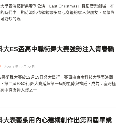
大學表演藝術系春季公演「Last Christmas」舞蹈音樂劇場，在
盪的時代中，期待演出帶領觀眾多關心身邊的家人與朋友，關懷與
或缺的溫 ...
科大ES盃高中職街舞大賽強勢注入青春驕
安
2021 年 12 月 22 日
S盃街舞大賽於12月19日盛大舉行，賽事由東南科技大學表演藝
，第二屆ES盃街舞大賽延續第一屆的氣勢與權威，成為北臺灣極
高中職街舞大賽之一 ...
科大表藝系用內心建構創作出第四屆畢業