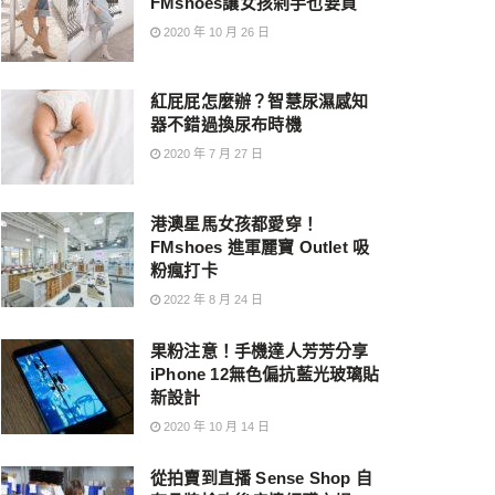
FMshoes讓女孩剁手也要買
2020 年 10 月 26 日
紅屁屁怎麼辦？智慧尿濕感知
器不錯過換尿布時機
2020 年 7 月 27 日
港澳星馬女孩都愛穿！
FMshoes 進軍麗寶 Outlet 吸
粉瘋打卡
2022 年 8 月 24 日
果粉注意！手機達人芳芳分享
iPhone 12無色偏抗藍光玻璃貼
新設計
2020 年 10 月 14 日
從拍賣到直播 Sense Shop 自