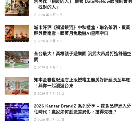
別再找「相反的人」 跟著 DateMeNow跟我約會吧
「找對的人」
2026 年 8 月 5 日
城市好酒《福滿銀河》中秋禮盒，聯名茶酒、蛋黃
酥與費南雪，跟著月兔遨遊AI星際宇宙
2026 年 8 月 4 日
全台最大！高雄親子遊樂園 汎武大吊扇打造舒適空
間
2026 年 8 月 4 日
知本金聯世紀酒店正版授權主題房好評延長至年底
！與你一起漫遊台東
2026 年 7 月 29 日
2026 Kantar BrandZ 系列分享 – 速食品牌進入分
化時代：贏家如何創造差異化，搶得先機？
2026 年 7 月 29 日