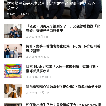
財務規劃就是人生規劃！定方財務顧問如何助人安心
退休？
2023 年 12 月 6 日
「老爸，別再用牙籤剃牙了！」父親節禮物送「水
牙線」守護老爸口腔健康
2023 年 8 月 4 日
設計、製造一條龍客製化服務 HoQin好穿吸引美
鞋控朝聖
2020 年 8 月 20 日
日本 DLsite 推出「大家一起來翻譯」邀創作者、
翻譯者共享收益
2022 年 11 月 18 日
精品購物擔心貨源真假？IFCHIC正貨產地直送全球
2020 年 12 月 2 日
如何看出槍手？台北單身聯誼平台 DateMeNow 揭