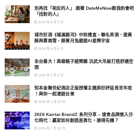
別再找「相反的人」 跟著 DateMeNow跟我約會吧
「找對的人」
2026 年 8 月 5 日
城市好酒《福滿銀河》中秋禮盒，聯名茶酒、蛋黃
酥與費南雪，跟著月兔遨遊AI星際宇宙
2026 年 8 月 4 日
全台最大！高雄親子遊樂園 汎武大吊扇打造舒適空
間
2026 年 8 月 4 日
知本金聯世紀酒店正版授權主題房好評延長至年底
！與你一起漫遊台東
2026 年 7 月 29 日
2026 Kantar BrandZ 系列分享 – 速食品牌進入分
化時代：贏家如何創造差異化，搶得先機？
2026 年 7 月 29 日