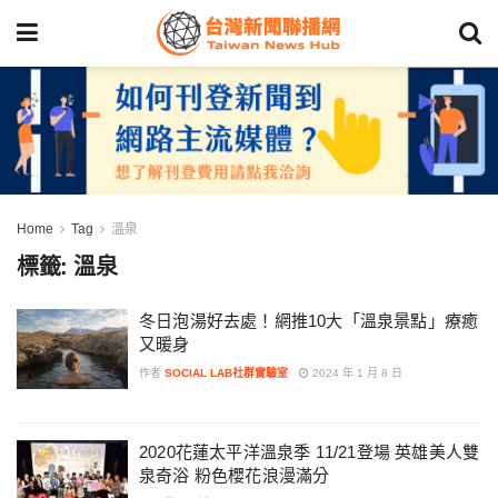
Home
Tag
溫泉
標籤:
溫泉
冬日泡湯好去處！網推10大「溫泉景點」療癒
又暖身
作者
SOCIAL LAB社群實驗室
2024 年 1 月 8 日
2020花蓮太平洋溫泉季 11/21登場 英雄美人雙
泉奇浴 粉色櫻花浪漫滿分