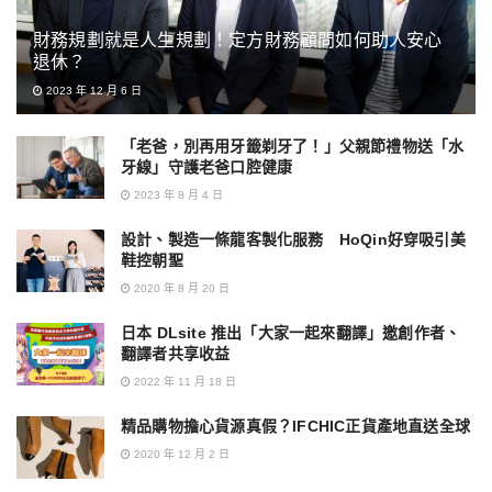
財務規劃就是人生規劃！定方財務顧問如何助人安心
退休？
2023 年 12 月 6 日
「老爸，別再用牙籤剃牙了！」父親節禮物送「水
牙線」守護老爸口腔健康
2023 年 8 月 4 日
設計、製造一條龍客製化服務 HoQin好穿吸引美
鞋控朝聖
2020 年 8 月 20 日
日本 DLsite 推出「大家一起來翻譯」邀創作者、
翻譯者共享收益
2022 年 11 月 18 日
精品購物擔心貨源真假？IFCHIC正貨產地直送全球
2020 年 12 月 2 日