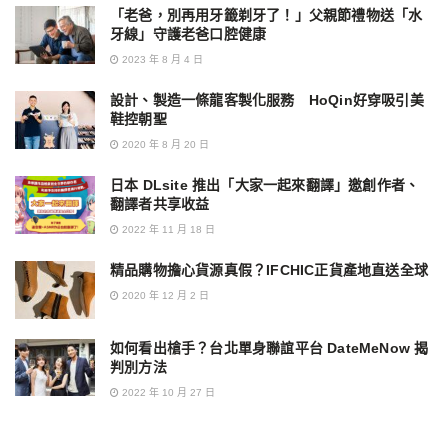
「老爸，別再用牙籤剃牙了！」父親節禮物送「水
牙線」守護老爸口腔健康
2023 年 8 月 4 日
設計、製造一條龍客製化服務 HoQin好穿吸引美
鞋控朝聖
2020 年 8 月 20 日
日本 DLsite 推出「大家一起來翻譯」邀創作者、
翻譯者共享收益
2022 年 11 月 18 日
精品購物擔心貨源真假？IFCHIC正貨產地直送全球
2020 年 12 月 2 日
如何看出槍手？台北單身聯誼平台 DateMeNow 揭
判別方法
2022 年 10 月 27 日