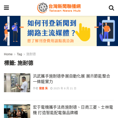
Home
Tag
施耐德
標籤:
施耐德
汎武攜手施耐德參展自動化展 展示節能整合
一條龍實力
作者
俊達 吳
2025 年 8 月 21 日
宏于電機攜手法商施耐德、日商三菱、士林電
機 打造智能配電盤品牌櫃