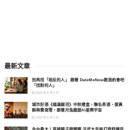
最新文章
別再找「相反的人」 跟著 DateMeNow跟我約會吧
「找對的人」
2026 年 8 月 5 日
城市好酒《福滿銀河》中秋禮盒，聯名茶酒、蛋黃
酥與費南雪，跟著月兔遨遊AI星際宇宙
2026 年 8 月 4 日
全台最大！高雄親子遊樂園 汎武大吊扇打造舒適空