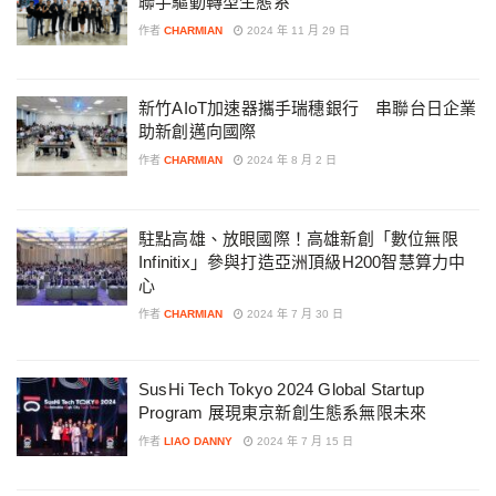
聯手驅動轉型生態系
作者
CHARMIAN
2024 年 11 月 29 日
新竹AIoT加速器攜手瑞穗銀行 串聯台日企業
助新創邁向國際
作者
CHARMIAN
2024 年 8 月 2 日
駐點高雄、放眼國際！高雄新創「數位無限
Infinitix」參與打造亞洲頂級H200智慧算力中
心
作者
CHARMIAN
2024 年 7 月 30 日
SusHi Tech Tokyo 2024 Global Startup
Program 展現東京新創生態系無限未來
作者
LIAO DANNY
2024 年 7 月 15 日