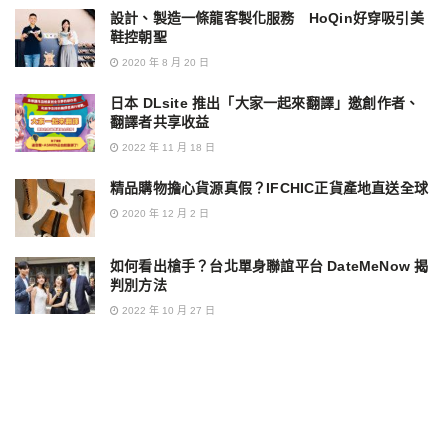
設計、製造一條龍客製化服務 HoQin好穿吸引美
鞋控朝聖
2020 年 8 月 20 日
日本 DLsite 推出「大家一起來翻譯」邀創作者、
翻譯者共享收益
2022 年 11 月 18 日
精品購物擔心貨源真假？IFCHIC正貨產地直送全球
2020 年 12 月 2 日
如何看出槍手？台北單身聯誼平台 DateMeNow 揭
判別方法
2022 年 10 月 27 日