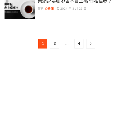
藥頭說毒咖啡包不會上癮 你相信嗎？
作者
心新聞
2024 年 3 月 27 日
1
2
…
4