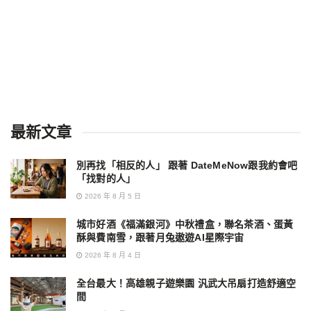
最新文章
別再找「相反的人」 跟著 DateMeNow跟我約會吧
「找對的人」
2026 年 8 月 5 日
城市好酒《福滿銀河》中秋禮盒，聯名茶酒、蛋黃
酥與費南雪，跟著月兔遨遊AI星際宇宙
2026 年 8 月 4 日
全台最大！高雄親子遊樂園 汎武大吊扇打造舒適空
間