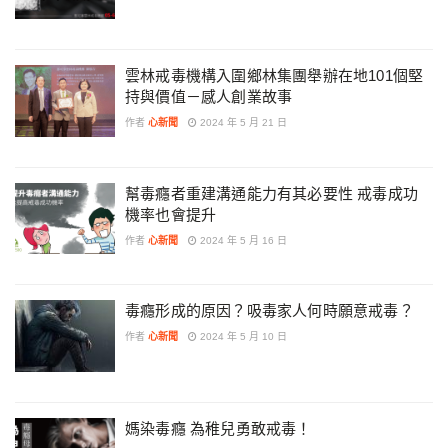
雲林戒毒機構入圍鄉林集團舉辦在地101個堅
持與價值－感人創業故事
作者
心新聞
2024 年 5 月 21 日
幫毒癮者重建溝通能力有其必要性 戒毒成功
機率也會提升
作者
心新聞
2024 年 5 月 16 日
毒癮形成的原因？吸毒家人何時願意戒毒？
作者
心新聞
2024 年 5 月 10 日
媽染毒癮 為稚兒勇敢戒毒！