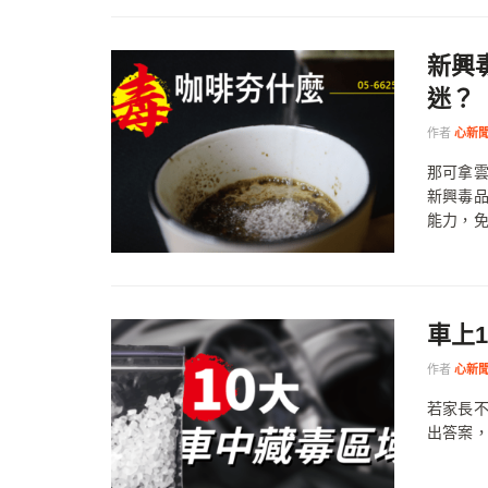
新興
迷？
作者
心新
那可拿
新興毒
能力，免
車上
作者
心新
若家長
出答案