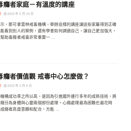
毒癮者家庭－有溫度的講座
聞
2023 年 5 月 19 日
表示，那可拿雲林戒毒機構，舉辦這樣的講座讓這些家屬得到正確
也能看到別人的案例，還有學會如何調適自己，讓自己更加強大，
幫助毒癮者戒毒非常重要一 ...
毒癮者價值觀 戒毒中心怎麼做？
聞
2023 年 3 月 8 日
毒機構成功率之所以高，是因為引進國外運行多年的成熟技術，將
酒癮分為身體與心靈兩個部份處理。心癮處理最為困難也最花時
成癮者高度意願和配合，方能 ...