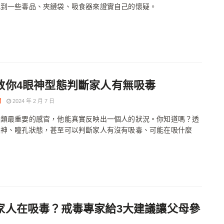
找到一些毒品、夾鏈袋、吸食器來證實自己的懷疑。
教你4眼神型態判斷家人有無吸毒
聞
2024 年 2 月 7 日
人類最重要的感官，他能真實反映出一個人的狀況。你知道嗎？透
眼神、瞳孔狀態，甚至可以判斷家人有沒有吸毒、可能在吸什麼
家人在吸毒？戒毒專家給3大建議讓父母參