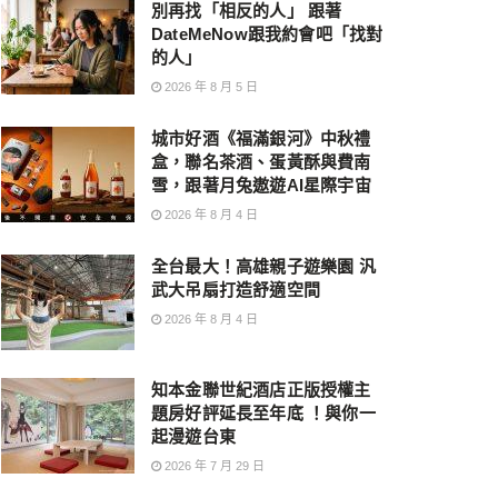
別再找「相反的人」 跟著
DateMeNow跟我約會吧「找對
的人」
2026 年 8 月 5 日
城市好酒《福滿銀河》中秋禮
盒，聯名茶酒、蛋黃酥與費南
雪，跟著月兔遨遊AI星際宇宙
2026 年 8 月 4 日
全台最大！高雄親子遊樂園 汎
武大吊扇打造舒適空間
2026 年 8 月 4 日
知本金聯世紀酒店正版授權主
題房好評延長至年底 ！與你一
起漫遊台東
2026 年 7 月 29 日