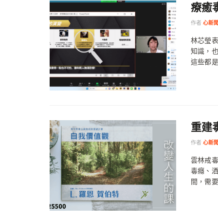
療癒
作者
心新
林芯瑩
知識，
這些都是
重建
作者
心新
雲林戒
毒癮、
間，需要