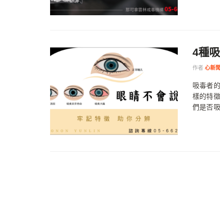
4種
作者
心新
吸毒者
樣的特
們是否吸