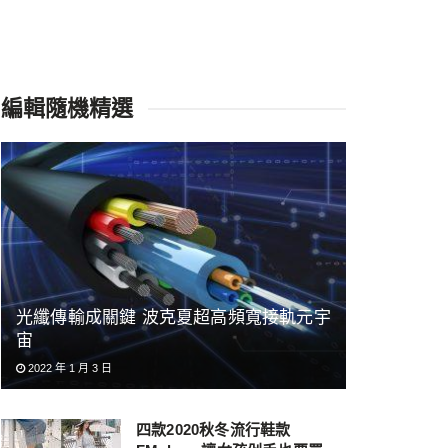
編輯隨機精選
光纖傳輸成關鍵 波克夏超高頻寬接軌元宇
宙
2022 年 1 月 3 日
四款2020秋冬流行鞋款