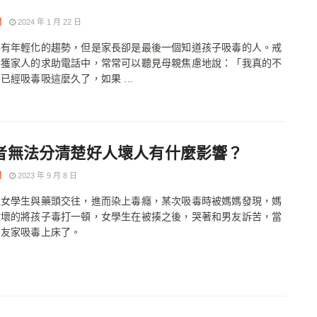
聞
2024 年 1 月 22 日
毒有年輕化的趨勢，但是家長卻是最後一個知道孩子吸毒的人。戒
接獲家人的求助電話中，常常可以聽見母親焦慮地說：「我真的不
已經吸毒吸這麼久了，如果 ...
者無法分清楚好人壞人有什麼影響？
聞
2023 年 9 月 8 日
位女學生與藥頭交往，進而染上毒癮，某次吸毒時被媽媽發現，媽
敗壞的將孩子毒打一頓，女學生在被揍之後，哭著和男友訴苦，當
男友家吸毒上床了。