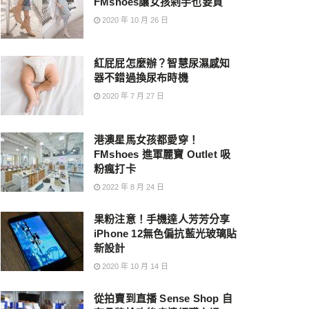
FMshoes讓女孩剁手也要買
2020 年 10 月 26 日
紅屁屁怎麼辦？智慧尿濕感知
器不錯過換尿布時機
2020 年 7 月 27 日
港澳星馬女孩都愛穿！
FMshoes 進軍麗寶 Outlet 吸
粉瘋打卡
2022 年 8 月 24 日
果粉注意！手機達人芳芳分享
iPhone 12無色偏抗藍光玻璃貼
新設計
2020 年 10 月 14 日
從拍賣到直播 Sense Shop 自