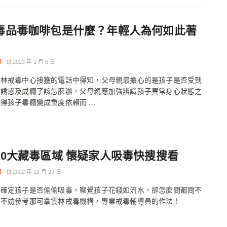
毒品毒咖啡包是什麼？年輕人為何如此著
聞
2023 年 1 月 5 日
雲林戒毒中心接獲的電話中得知，父母親最擔心的是孩子是否受到
品誘惑及成癮了該怎麼辦，父母親應加強辨識孩子異常身心狀態之
得孩子毒癮變成重度依賴而 ...
10大藏毒區域 懷疑家人吸毒快搜搜看
聞
2022 年 12 月 29 日
不確定孩子是否偷偷吸毒，察覺孩子花錢如流水，卻怎麼問都問不
，不妨參考那可拿雲林戒毒機構，專業戒毒輔導員的作法！