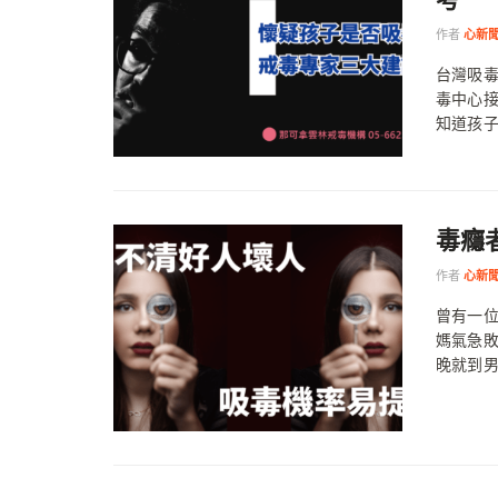
作者
心新
台灣吸
毒中心
知道孩子
毒癮
作者
心新
曾有一
媽氣急
晚就到