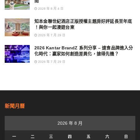
間
2026 年 8 月 4 日
知本金聯世紀酒店正版授權主題房好評延長至年底
！與你一起漫遊台東
2026 年 7 月 29 日
2026 Kantar BrandZ 系列分享 – 速食品牌進入分
化時代：贏家如何創造差異化，搶得先機？
2026 年 7 月 29 日
新聞月曆
2026 年 8 月
一
二
三
四
五
六
日