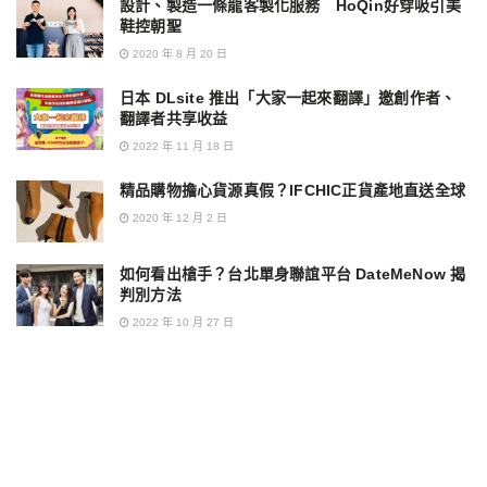
設計、製造一條龍客製化服務 HoQin好穿吸引美
鞋控朝聖
2020 年 8 月 20 日
日本 DLsite 推出「大家一起來翻譯」邀創作者、
翻譯者共享收益
2022 年 11 月 18 日
精品購物擔心貨源真假？IFCHIC正貨產地直送全球
2020 年 12 月 2 日
如何看出槍手？台北單身聯誼平台 DateMeNow 揭
判別方法
2022 年 10 月 27 日