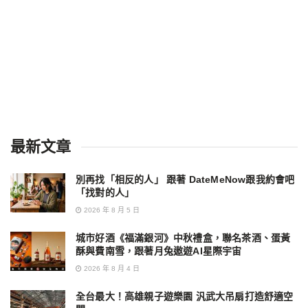
最新文章
別再找「相反的人」 跟著 DateMeNow跟我約會吧
「找對的人」
2026 年 8 月 5 日
城市好酒《福滿銀河》中秋禮盒，聯名茶酒、蛋黃
酥與費南雪，跟著月兔遨遊AI星際宇宙
2026 年 8 月 4 日
全台最大！高雄親子遊樂園 汎武大吊扇打造舒適空