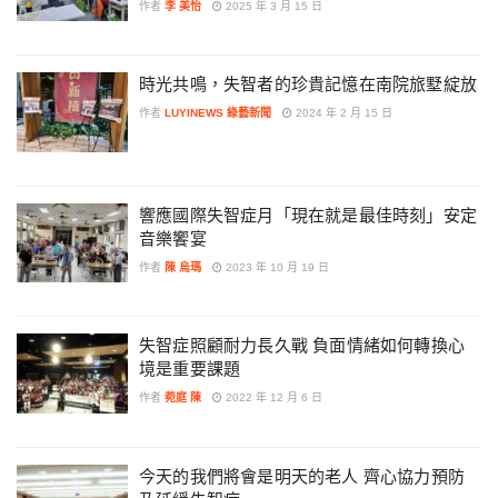
作者
李 美怡
2025 年 3 月 15 日
時光共鳴，失智者的珍貴記憶在南院旅墅綻放
作者
LUYINEWS 綠藝新聞
2024 年 2 月 15 日
響應國際失智症月「現在就是最佳時刻」安定
音樂饗宴
作者
陳 烏瑪
2023 年 10 月 19 日
失智症照顧耐力長久戰 負面情緒如何轉換心
境是重要課題
作者
菀庭 陳
2022 年 12 月 6 日
今天的我們將會是明天的老人 齊心協力預防