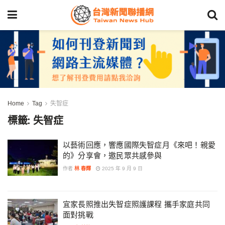
Home
Tag
失智症
標籤:
失智症
以藝術回應，響應國際失智症月《來吧！親愛
的》分享會，邀民眾共感參與
作者
林 春輝
2025 年 9 月 9 日
宜家長照推出失智症照護課程 攜手家庭共同
面對挑戰