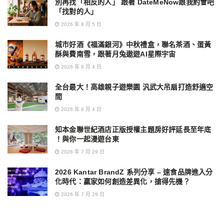
別再找「相反的人」 跟著 DateMeNow跟我約會吧
「找對的人」
2026 年 8 月 5 日
城市好酒《福滿銀河》中秋禮盒，聯名茶酒、蛋黃
酥與費南雪，跟著月兔遨遊AI星際宇宙
2026 年 8 月 4 日
全台最大！高雄親子遊樂園 汎武大吊扇打造舒適空
間
2026 年 8 月 4 日
知本金聯世紀酒店正版授權主題房好評延長至年底
！與你一起漫遊台東
2026 年 7 月 29 日
2026 Kantar BrandZ 系列分享 – 速食品牌進入分
化時代：贏家如何創造差異化，搶得先機？
2026 年 7 月 29 日