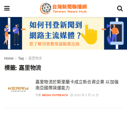
Home
Tag
嘉里物流
標籤:
嘉里物流
嘉里物流於斯里蘭卡成立新合資企業 以加強
南亞國際貨運能力
作者
MEDIA OUTREACH
2020 年 5 月 12 日