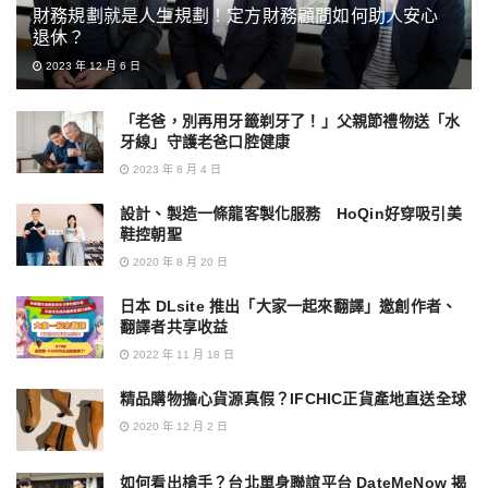
財務規劃就是人生規劃！定方財務顧問如何助人安心
退休？
2023 年 12 月 6 日
「老爸，別再用牙籤剃牙了！」父親節禮物送「水
牙線」守護老爸口腔健康
2023 年 8 月 4 日
設計、製造一條龍客製化服務 HoQin好穿吸引美
鞋控朝聖
2020 年 8 月 20 日
日本 DLsite 推出「大家一起來翻譯」邀創作者、
翻譯者共享收益
2022 年 11 月 18 日
精品購物擔心貨源真假？IFCHIC正貨產地直送全球
2020 年 12 月 2 日
如何看出槍手？台北單身聯誼平台 DateMeNow 揭