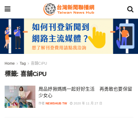
Home
Tag
喜舖CiPU
標籤:
喜舖CiPU
周品妤揪媽媽一起好好生活 再勇敢也要保留
少女心
作者
NEWSHUB TW
2020 年 11 月 27 日