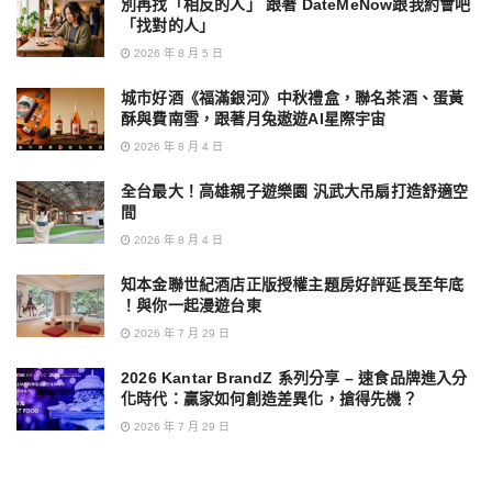
別再找「相反的人」 跟著 DateMeNow跟我約會吧
「找對的人」
2026 年 8 月 5 日
城市好酒《福滿銀河》中秋禮盒，聯名茶酒、蛋黃
酥與費南雪，跟著月兔遨遊AI星際宇宙
2026 年 8 月 4 日
全台最大！高雄親子遊樂園 汎武大吊扇打造舒適空
間
2026 年 8 月 4 日
知本金聯世紀酒店正版授權主題房好評延長至年底
！與你一起漫遊台東
2026 年 7 月 29 日
2026 Kantar BrandZ 系列分享 – 速食品牌進入分
化時代：贏家如何創造差異化，搶得先機？
2026 年 7 月 29 日