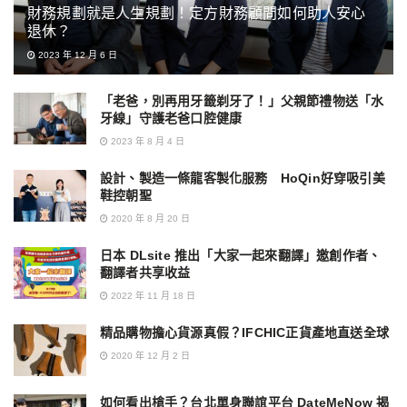
財務規劃就是人生規劃！定方財務顧問如何助人安心
退休？
2023 年 12 月 6 日
「老爸，別再用牙籤剃牙了！」父親節禮物送「水
牙線」守護老爸口腔健康
2023 年 8 月 4 日
設計、製造一條龍客製化服務 HoQin好穿吸引美
鞋控朝聖
2020 年 8 月 20 日
日本 DLsite 推出「大家一起來翻譯」邀創作者、
翻譯者共享收益
2022 年 11 月 18 日
精品購物擔心貨源真假？IFCHIC正貨產地直送全球
2020 年 12 月 2 日
如何看出槍手？台北單身聯誼平台 DateMeNow 揭