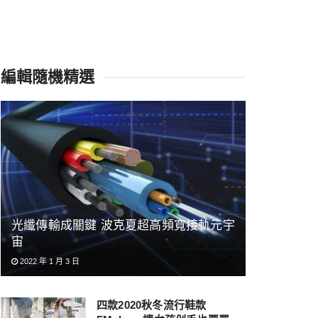
編輯隨機精選
光纖傳輸成關鍵 波克夏超高頻寬接軌元宇
宙
2022 年 1 月 3 日
四款2020秋冬流行鞋款