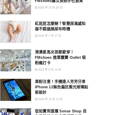
FMshoes讓女孩剁手也要買
2020 年 10 月 26 日
紅屁屁怎麼辦？智慧尿濕感知
器不錯過換尿布時機
2020 年 7 月 27 日
港澳星馬女孩都愛穿！
FMshoes 進軍麗寶 Outlet 吸
粉瘋打卡
2022 年 8 月 24 日
果粉注意！手機達人芳芳分享
iPhone 12無色偏抗藍光玻璃貼
新設計
2020 年 10 月 14 日
從拍賣到直播 Sense Shop 自