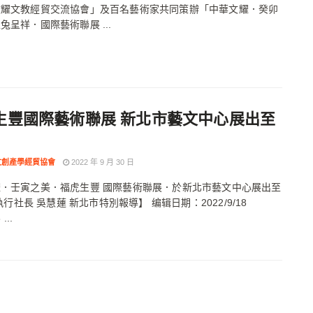
文耀文教經貿交流協會」及百名藝術家共同策辦「中華文耀．癸卯
兔呈祥．國際藝術聯展 ...
生豐國際藝術聯展 新北市藝文中心展出至
文創產學經貿協會
2022 年 9 月 30 日
．壬寅之美．福虎生豐 國際藝術聯展．於新北市藝文中心展出至
【執行社長 吳慧蓮 新北市特別報導】 编辑日期：2022/9/18
...