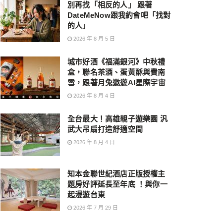
別再找「相反的人」 跟著
DateMeNow跟我約會吧「找對
的人」
2026 年 8 月 5 日
城市好酒《福滿銀河》中秋禮
盒，聯名茶酒、蛋黃酥與費南
雪，跟著月兔遨遊AI星際宇宙
2026 年 8 月 4 日
全台最大！高雄親子遊樂園 汎
武大吊扇打造舒適空間
2026 年 8 月 4 日
知本金聯世紀酒店正版授權主
題房好評延長至年底 ！與你一
起漫遊台東
2026 年 7 月 29 日