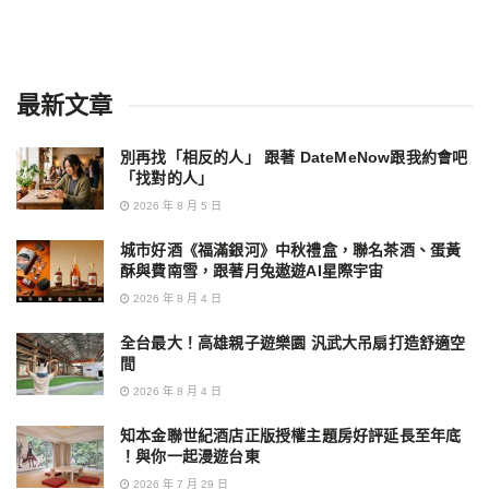
最新文章
別再找「相反的人」 跟著 DateMeNow跟我約會吧
「找對的人」
2026 年 8 月 5 日
城市好酒《福滿銀河》中秋禮盒，聯名茶酒、蛋黃
酥與費南雪，跟著月兔遨遊AI星際宇宙
2026 年 8 月 4 日
全台最大！高雄親子遊樂園 汎武大吊扇打造舒適空
間
2026 年 8 月 4 日
知本金聯世紀酒店正版授權主題房好評延長至年底
！與你一起漫遊台東
2026 年 7 月 29 日