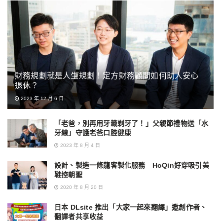
財務規劃就是人生規劃！定方財務顧問如何助人安心
退休？
2023 年 12 月 6 日
「老爸，別再用牙籤剃牙了！」父親節禮物送「水
牙線」守護老爸口腔健康
2023 年 8 月 4 日
設計、製造一條龍客製化服務 HoQin好穿吸引美
鞋控朝聖
2020 年 8 月 20 日
日本 DLsite 推出「大家一起來翻譯」邀創作者、
翻譯者共享收益