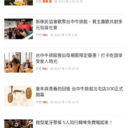
作者
穆偉 張
2023 年 5 月 25 日
新移民協會歡聚台中牛排館，賓主盡歡共創多
元包容社會
作者
WEI
2023 年 5 月 3 日
台中牛排館推出母親節限定優惠！打卡吃甜享
受家人時光
作者
WEI
2023 年 4 月 27 日
童年與青春的回憶 台中牛排館北屯店3/30正式
開幕
作者
WEI
2023 年 3 月 12 日
微型尾牙聚餐 5人同行韓啤免費喝起來！