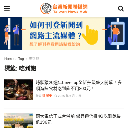
Home
Tag
吃到飽
標籤:
吃到飽
烤狀猿20週年Level up全新升級盛大開幕！多
項海陸食材吃到飽不用800元！
作者
洪 祈安
2025 年 6 月 9 日
兩大電信正式合併前 傑昇通信推4G吃到飽最
低196元