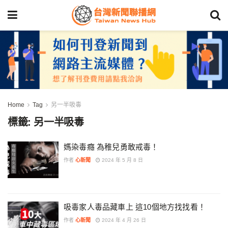
Home
Tag
另一半吸毒
標籤:
另一半吸毒
媽染毒癮 為稚兒勇敢戒毒！
作者
心新聞
2024 年 5 月 8 日
吸毒家人毒品藏車上 這10個地方找找看！
作者
心新聞
2024 年 4 月 26 日