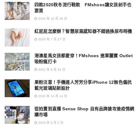
四款2020秋冬流行鞋款 FMshoes讓女孩剁手也
要買
2020 年 10 月 26 日
紅屁屁怎麼辦？智慧尿濕感知器不錯過換尿布時機
2020 年 7 月 27 日
港澳星馬女孩都愛穿！FMshoes 進軍麗寶 Outlet
吸粉瘋打卡
2022 年 8 月 24 日
果粉注意！手機達人芳芳分享iPhone 12無色偏抗
藍光玻璃貼新設計
2020 年 10 月 14 日
從拍賣到直播 Sense Shop 自有品牌搶攻後疫情網
購市場
2023 年 3 月 2 日