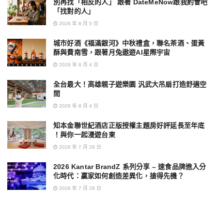
別再找「相反的人」 跟著 DateMeNow跟我約會吧
「找對的人」
2026 年 8 月 5 日
城市好酒《福滿銀河》中秋禮盒，聯名茶酒、蛋黃
酥與費南雪，跟著月兔遨遊AI星際宇宙
2026 年 8 月 4 日
全台最大！高雄親子遊樂園 汎武大吊扇打造舒適空
間
2026 年 8 月 4 日
知本金聯世紀酒店正版授權主題房好評延長至年底
！與你一起漫遊台東
2026 年 7 月 29 日
2026 Kantar BrandZ 系列分享 – 速食品牌進入分
化時代：贏家如何創造差異化，搶得先機？
2026 年 7 月 29 日