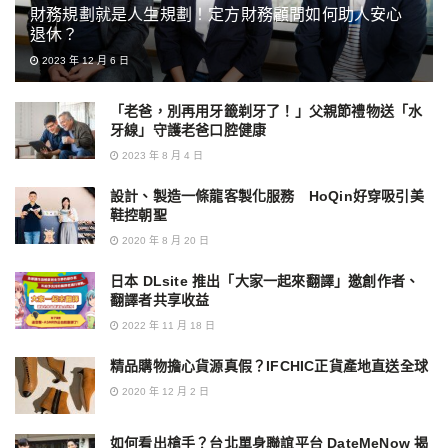
財務規劃就是人生規劃！定方財務顧問如何助人安心
退休？
2023 年 12 月 6 日
「老爸，別再用牙籤剃牙了！」父親節禮物送「水
牙線」守護老爸口腔健康
2023 年 8 月 4 日
設計、製造一條龍客製化服務 HoQin好穿吸引美
鞋控朝聖
2020 年 8 月 20 日
日本 DLsite 推出「大家一起來翻譯」邀創作者、
翻譯者共享收益
2022 年 11 月 18 日
精品購物擔心貨源真假？IFCHIC正貨產地直送全球
2020 年 12 月 2 日
如何看出槍手？台北單身聯誼平台 DateMeNow 揭