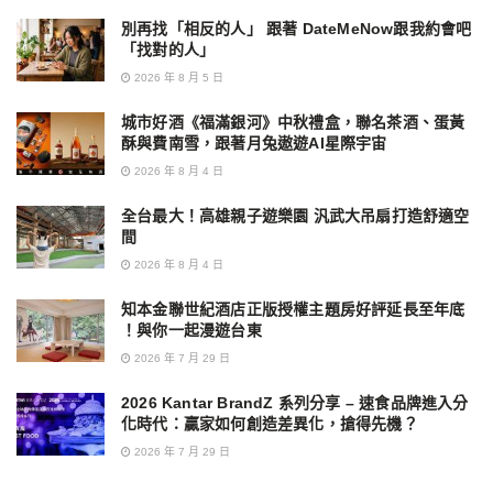
別再找「相反的人」 跟著 DateMeNow跟我約會吧
「找對的人」
2026 年 8 月 5 日
城市好酒《福滿銀河》中秋禮盒，聯名茶酒、蛋黃
酥與費南雪，跟著月兔遨遊AI星際宇宙
2026 年 8 月 4 日
全台最大！高雄親子遊樂園 汎武大吊扇打造舒適空
間
2026 年 8 月 4 日
知本金聯世紀酒店正版授權主題房好評延長至年底
！與你一起漫遊台東
2026 年 7 月 29 日
2026 Kantar BrandZ 系列分享 – 速食品牌進入分
化時代：贏家如何創造差異化，搶得先機？
2026 年 7 月 29 日