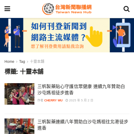
Home
Tag
十靈本舖
標籤:
十靈本舖
三帆製藥貼心守護信眾健康 連續九年贊助白
沙屯媽祖徒步進香
作者
CHERRY WU
2025 年 5 月 2 日
三帆製藥連續八年贊助白沙屯媽祖往北港徒步
進香