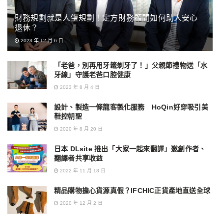
財務規劃就是人生規劃！定方財務顧問如何助人安心
退休？
2023 年 12 月 6 日
「老爸，別再用牙籤剃牙了！」父親節禮物送「水
牙線」守護老爸口腔健康
2023 年 8 月 4 日
設計、製造一條龍客製化服務 HoQin好穿吸引美
鞋控朝聖
2020 年 8 月 20 日
日本 DLsite 推出「大家一起來翻譯」邀創作者、
翻譯者共享收益
2022 年 11 月 18 日
精品購物擔心貨源真假？IFCHIC正貨產地直送全球
2020 年 12 月 2 日