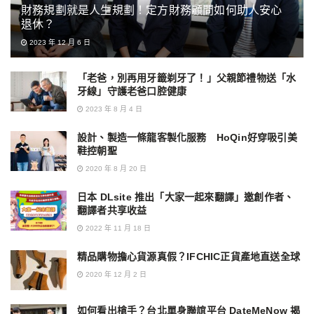
財務規劃就是人生規劃！定方財務顧問如何助人安心
退休？
2023 年 12 月 6 日
「老爸，別再用牙籤剃牙了！」父親節禮物送「水
牙線」守護老爸口腔健康
2023 年 8 月 4 日
設計、製造一條龍客製化服務 HoQin好穿吸引美
鞋控朝聖
2020 年 8 月 20 日
日本 DLsite 推出「大家一起來翻譯」邀創作者、
翻譯者共享收益
2022 年 11 月 18 日
精品購物擔心貨源真假？IFCHIC正貨產地直送全球
2020 年 12 月 2 日
如何看出槍手？台北單身聯誼平台 DateMeNow 揭