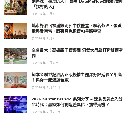
別再找「相反的人」 跟著 DateMeNow跟我約會吧
「找對的人」
2026 年 8 月 5 日
城市好酒《福滿銀河》中秋禮盒，聯名茶酒、蛋黃
酥與費南雪，跟著月兔遨遊AI星際宇宙
2026 年 8 月 4 日
全台最大！高雄親子遊樂園 汎武大吊扇打造舒適空
間
2026 年 8 月 4 日
知本金聯世紀酒店正版授權主題房好評延長至年底
！與你一起漫遊台東
2026 年 7 月 29 日
2026 Kantar BrandZ 系列分享 – 速食品牌進入分
化時代：贏家如何創造差異化，搶得先機？
2026 年 7 月 29 日