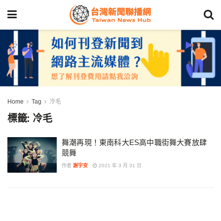
Home
Tag
冷毛
標籤:
冷毛
舞潮再現！東南科大ES高中職街舞大賽放肆
競舞
作者
謝宇安
2021 年 3 月 31 日