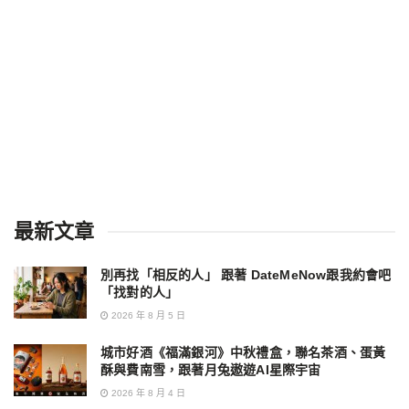
最新文章
別再找「相反的人」 跟著 DateMeNow跟我約會吧
「找對的人」
2026 年 8 月 5 日
城市好酒《福滿銀河》中秋禮盒，聯名茶酒、蛋黃
酥與費南雪，跟著月兔遨遊AI星際宇宙
2026 年 8 月 4 日