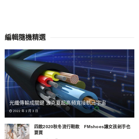
編輯隨機精選
光纖傳輸成關鍵 波克夏超高頻寬接軌元宇宙
2022 年 1 月 3 日
四款2020秋冬流行鞋款 FMshoes讓女孩剁手也
要買