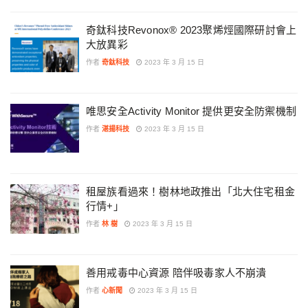
奇鈦科技Revonox® 2023聚烯烴國際研討會上
大放異彩
作者
奇鈦科技
2023 年 3 月 15 日
唯思安全Activity Monitor 提供更安全防禦機制
作者
湛揚科技
2023 年 3 月 15 日
租屋族看過來！樹林地政推出「北大住宅租金
行情+」
作者
林 樹
2023 年 3 月 15 日
善用戒毒中心資源 陪伴吸毒家人不崩潰
作者
心新聞
2023 年 3 月 15 日